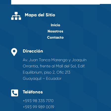

Mapa del Sitio
Inicio
Nosotros
Contacto

Dirección
Av. Juan Tanca Marengo y Joaquín
Orrantia, frente al Mall del Sol, Edif.
Equilibrium, piso 2, Ofic 213
Guayaquil – Ecuador

Teléfonos
+593 98 335 7170
+593 99 989 0019